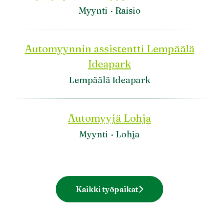
Myynti
·
Raisio
Automyynnin assistentti Lempäälä
Ideapark
Lempäälä Ideapark
Automyyjä Lohja
Myynti
·
Lohja
Kaikki työpaikat