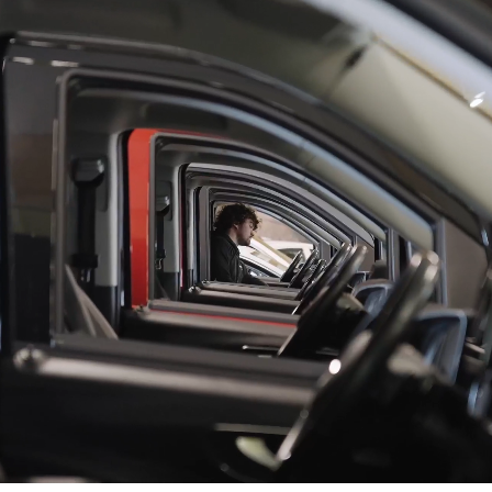
työntekijää
myymälää
myytyä autoa