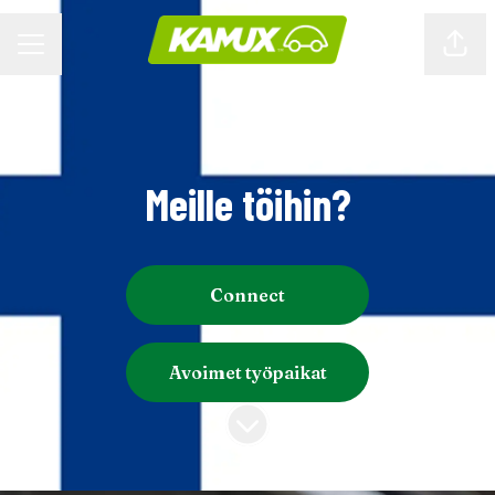
URAVALIKKO
Jaa s
Meille töihin?
Connect
Avoimet työpaikat
Siirry sisältöön