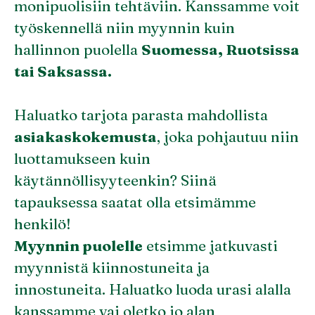
monipuolisiin tehtäviin. Kanssamme voit
työskennellä niin myynnin kuin
hallinnon puolella
Suomessa, Ruotsissa
tai Saksassa.
Haluatko tarjota parasta mahdollista
asiakaskokemusta
, joka pohjautuu niin
luottamukseen kuin
käytännöllisyyteenkin? Siinä
tapauksessa saatat olla etsimämme
henkilö!
Myynnin puolelle
etsimme jatkuvasti
myynnistä kiinnostuneita ja
innostuneita. Haluatko luoda urasi alalla
kanssamme vai oletko jo alan