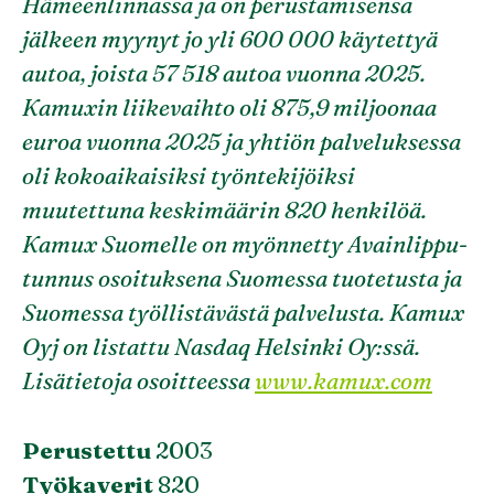
Hämeenlinnassa ja on perustamisensa
jälkeen myynyt jo yli 600 000 käytettyä
autoa, joista 57 518 autoa vuonna 2025.
Kamuxin liikevaihto oli 875,9 miljoonaa
euroa vuonna 2025 ja yhtiön palveluksessa
oli kokoaikaisiksi työntekijöiksi
muutettuna keskimäärin 820 henkilöä.
Kamux Suomelle on myönnetty Avainlippu-
tunnus osoituksena Suomessa tuotetusta ja
Suomessa työllistävästä palvelusta. Kamux
Oyj on listattu Nasdaq Helsinki Oy:ssä.
Lisätietoja osoitteessa
www.kamux.com
Perustettu
2003
Työkaverit
820