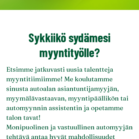
Sykkiikö sydämesi
myyntityölle?
Etsimme jatkuvasti uusia talentteja
myyntitiimiimme! Me koulutamme
sinusta autoalan asiantuntijamyyjän,
myymälävastaavan, myyntipäällikön tai
automyynnin assistentin ja opetamme
talon tavat!
Monipuolinen ja vastuullinen automyyjän
tehtävä antaa hyvät mahdollisuudet