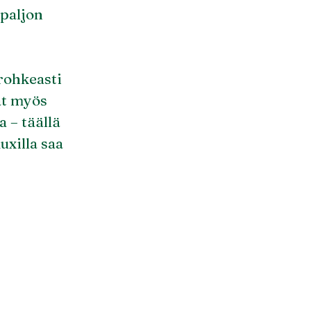
 paljon
 rohkeasti
at myös
 – täällä
uxilla saa