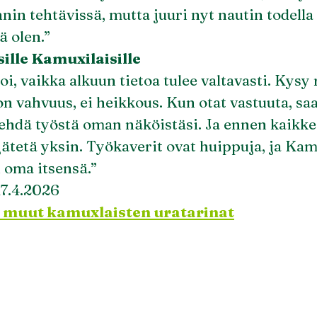
nin tehtävissä, mutta juuri nyt nautin todella
ä olen.”
sille Kamuxilaisille
oi, vaikka alkuun tietoa tulee valtavasti. Kysy
on vahvuus, ei heikkous. Kun otat vastuuta, sa
ehdä työstä oman näköistäsi. Ja ennen kaikkea
jätetä yksin. Työkaverit ovat huippuja, ja Kam
n oma itsensä.”
17.4.2026
 muut kamuxlaisten uratarinat