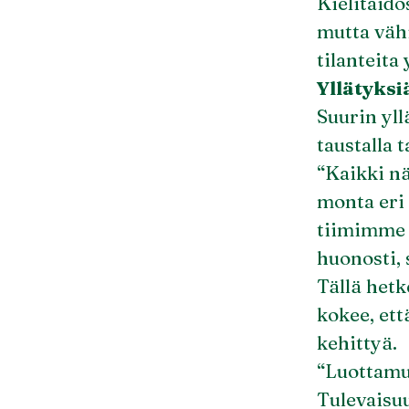
Kielitaido
mutta vähi
tilanteita
Yllätyksi
Suurin yll
taustalla 
“Kaikki n
monta eri 
tiimimme 
huonosti,
Tällä hetk
kokee, ett
kehittyä.
“Luottamus
Tulevaisuu