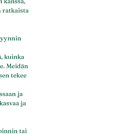
n kanssa,
 ratkaista
omyynnin
, kuinka
le. Meidän
sen tekee
ssaan ja
kasvaa ja
oinnin tai