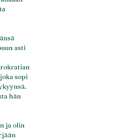
ta
vänsä
puun asti
yrokratian
 joka sopi
kykyynsä.
sta hän
n ja olin
ärjään