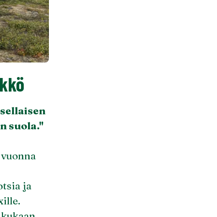
ikkö
sellaisen
n suola."
ä vuonna
tsia ja
ille.
o kukaan