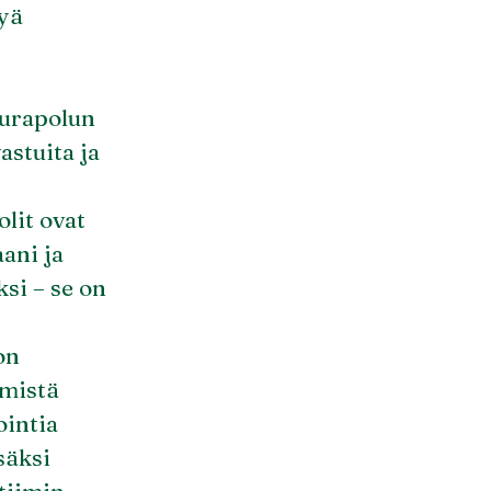
tyä
 urapolun
astuita ja
olit ovat
ani ja
si – se on
on
ämistä
ointia
säksi