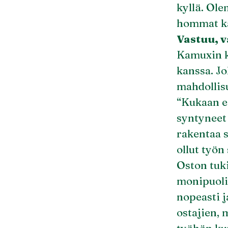
kyllä. Ole
hommat ka
Vastuu, v
Kamuxin k
kanssa. Jo
mahdollis
“Kukaan ei
syntyneet
rakentaa s
ollut työn 
Oston tuk
monipuolin
nopeasti j
ostajien, 