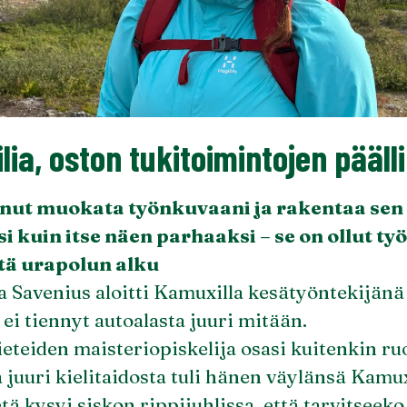
lia, oston tukitoimintojen pääll
nut muokata työnkuvaani ja rakentaa sen 
i kuin itse näen parhaaksi – se on ollut työ
tä urapolun alku
a Savenius aloitti Kamuxilla kesätyöntekijän
ei tiennyt autoalasta juuri mitään.
eteiden maisteriopiskelija osasi kuitenkin ruo
a juuri kielitaidosta tuli hänen väylänsä Kamux
 kysyi siskon rippijuhlissa, että tarvitseek