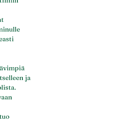
tiimin
at
minulle
easti
tävimpiä
selleen ja
lista.
 vaan
 tuo