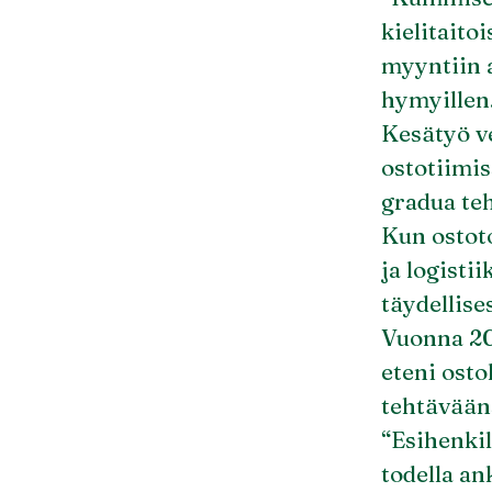
kielitaito
myyntiin a
hymyillen
Kesätyö v
ostotiimis
gradua te
Kun ostoto
ja logisti
täydellise
Vuonna 202
eteni ost
tehtävään
“Esihenkil
todella an