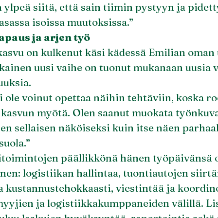
n ylpeä siitä, että sain tiimin pystyyn ja pidet
sassa isoissa muutoksissa.”
apaus ja arjen työ
asvu on kulkenut käsi kädessä Emilian oman
kainen uusi vaihe on tuonut mukanaan uusia v
uuksia.
 ole voinut opettaa näihin tehtäviin, koska ro
 kasvun myötä. Olen saanut muokata työnkuva
en sellaisen näköiseksi kuin itse näen parhaak
suola.”
itoimintojen päällikkönä hänen työpäivänsä 
en: logistiikan hallintaa, tuontiautojen siirt
a kustannustehokkaasti, viestintää ja koordin
myyjien ja logistiikkakumppaneiden välillä. Li