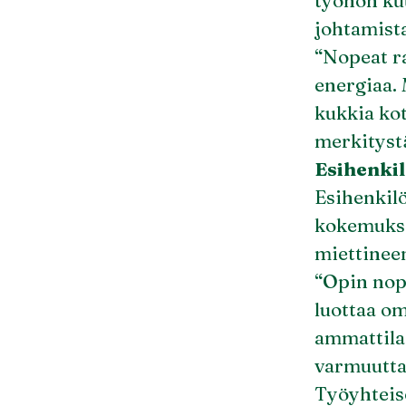
työhön ku
johtamista
“Nopeat ra
energiaa. 
kukkia kot
merkityst
Esihenkil
Esihenkil
kokemuksia
miettineen
“Opin nope
luottaa om
ammattilai
varmuutta
Työyhteis