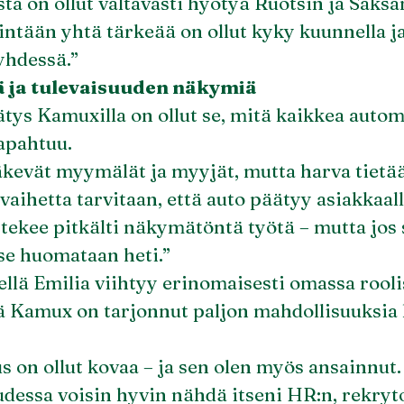
sta on ollut valtavasti hyötyä Ruotsin ja Saksa
ntään yhtä tärkeää on ollut kyky kuunnella ja
 yhdessä.”
ä ja tulevaisuuden näkymiä
ätys Kamuxilla on ollut se, mitä kaikkea aut
tapahtuu.
äkevät myymälät ja myyjät, mutta harva tietää
vaihetta tarvitaan, että auto päätyy asiakkaal
tekee pitkälti näkymätöntä työtä – mutta jos 
 se huomataan heti.”
ellä Emilia viihtyy erinomaisesti omassa rooli
ä Kamux on tarjonnut paljon mahdollisuuksia 
 on ollut kovaa – ja sen olen myös ansainnut.
dessa voisin hyvin nähdä itseni HR:n, rekryt