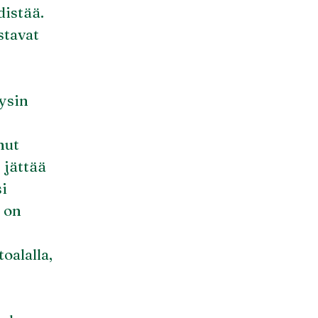
distää.
stavat
äysin
nut
 jättää
i
 on
oalalla,