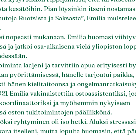
ista kesätöihin. Pian löysinkin itseni nostamas
utoja Ruotsista ja Saksasta”, Emilia muistelee
.
ei nopeasti mukanaan. Emilia huomasi viihty
sä ja jatkoi osa-aikaisena vielä yliopiston lop
hdessään.
iminta laajeni ja tarvittiin apua erityisesti b
ikan pyörittämisessä, hänelle tarjoutui paikka,
sti hänen kielitaitoonsa ja ongelmanratkaisu
1 Emilia vakinaistettiin ostoassistentiksi, jo
okoordinaattoriksi ja myöhemmin nykyiseen
sä oston tukitoimintojen päällikkönä.
öksi ryhtyminen oli iso hetki. Aluksi stressasi
kara itselleni, mutta lopulta huomasin, että p