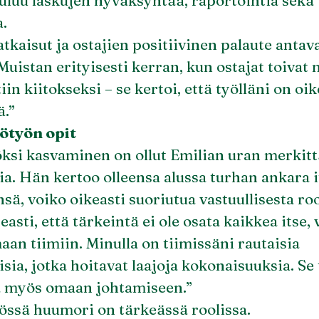
uluu laskujen hyväksyntää, raportointia sekä 
.
tkaisut ja ostajien positiivinen palaute antav
Muistan erityisesti kerran, kun ostajat toivat 
iin kiitokseksi – se kertoi, että työlläni on oik
ä.”
ötyön opit
öksi kasvaminen on ollut Emilian uran merkit
. Hän kertoo olleensa alussa turhan ankara it
sä, voiko oikeasti suoriutua vastuullisesta roo
asti, että tärkeintä ei ole osata kaikkea itse,
aan tiimiin. Minulla on tiimissäni rautaisia
sia, jotka hoitavat laajoja kokonaisuuksia. Se
 myös omaan johtamiseen.”
össä huumori on tärkeässä roolissa.