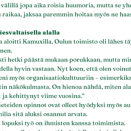
 välillä jopa aika roisia huumoria, mutta se yh
 raikaa, jaksaa paremmin hoitaa myös ne haa
esvaltaisella alalla
 aloitti Kamuxilla, Oulun toimisto oli lähes t
inen.
esti hetki päästä mukaan porukkaan, mutta mi
odella hyvin vastaan. Nyt koen, että olen voinut
eni myös organisaatiokulttuuriin – esimerkiks
etin näkökulmasta. On hienoa nähdä, miten ala
 ja kehittynyt viime vuosina.”
eteiden opinnot ovat olleet hyödyksi myös aut
ilia sitä aluksi osannut arvata.
 lopuksi työ on ihmisten kanssa toimimista.