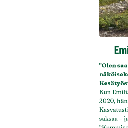
Emi
"Olen saa
näköiseks
Kesätyös
Kun Emili
2020, hän 
Kasvatusti
saksaa – j
“Kummisetä