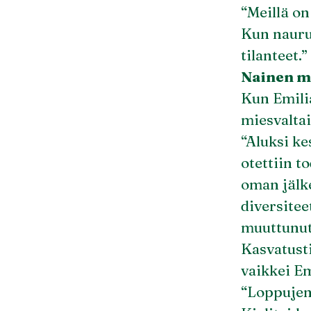
“Meillä on
Kun nauru
tilanteet.”
Nainen mi
Kun Emilia
miesvalta
“Aluksi k
otettiin t
oman jälk
diversite
muuttunut
Kasvatusti
vaikkei Em
“Loppujen