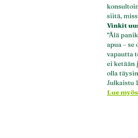
konsultoin
siitä, miss
Vinkit uu
“Älä panik
apua – se 
vapautta t
ei ketään 
olla täysi
Julkaistu 
Lue myös