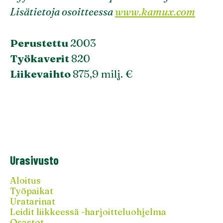
Lisätietoja osoitteessa
www.kamux.com
Perustettu
2003
Työkaverit
820
Liikevaihto
875,9 milj. €
Urasivusto
Aloitus
Työpaikat
Uratarinat
Leidit liikkeessä -harjoitteluohjelma
Osastot