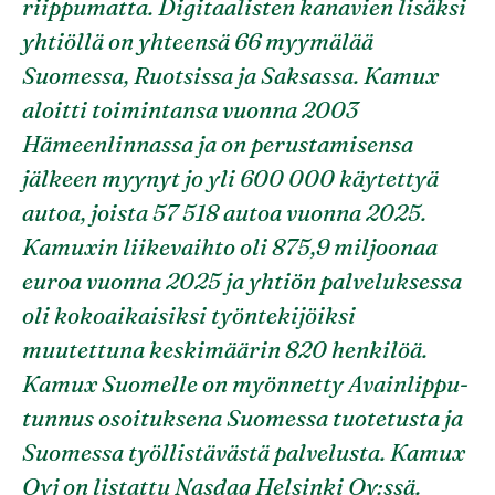
riippumatta. Digitaalisten kanavien lisäksi
yhtiöllä on yhteensä 66 myymälää
Suomessa, Ruotsissa ja Saksassa. Kamux
aloitti toimintansa vuonna 2003
Hämeenlinnassa ja on perustamisensa
jälkeen myynyt jo yli 600 000 käytettyä
autoa, joista 57 518 autoa vuonna 2025.
Kamuxin liikevaihto oli 875,9 miljoonaa
euroa vuonna 2025 ja yhtiön palveluksessa
oli kokoaikaisiksi työntekijöiksi
muutettuna keskimäärin 820 henkilöä.
Kamux Suomelle on myönnetty Avainlippu-
tunnus osoituksena Suomessa tuotetusta ja
Suomessa työllistävästä palvelusta. Kamux
Oyj on listattu Nasdaq Helsinki Oy:ssä.