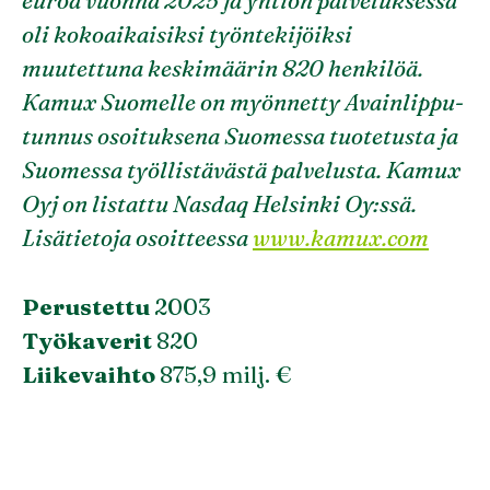
euroa vuonna 2025 ja yhtiön palveluksessa
oli kokoaikaisiksi työntekijöiksi
muutettuna keskimäärin 820 henkilöä.
Kamux Suomelle on myönnetty Avainlippu-
tunnus osoituksena Suomessa tuotetusta ja
Suomessa työllistävästä palvelusta. Kamux
Oyj on listattu Nasdaq Helsinki Oy:ssä.
Lisätietoja osoitteessa
www.kamux.com
Perustettu
2003
Työkaverit
820
Liikevaihto
875,9 milj. €