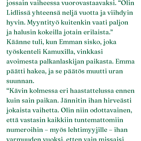
jossain vaiheessa vuorovastaavaksi. “Olin
Lidlissä yhteensä neljä vuotta ja viihdyin
hyvin. Myyntityö kuitenkin vaati paljon
ja halusin kokeilla jotain erilaista.”
Käänne tuli, kun Emman sisko, joka
työskenteli Kamuxilla, vinkkasi
avoimesta palkanlaskijan paikasta. Emma
päätti hakea, ja se päätös muutti uran
suunnan.
“Kävin kolmessa eri haastattelussa ennen
kuin sain paikan. Jännitin ihan hirveästi
jokaista vaihetta. Olin niin odottavainen,
että vastasin kaikkiin tuntemattomiin
numeroihin – myös lehtimyyjille – ihan
varmuuden vuoksi, etten vain missaisi