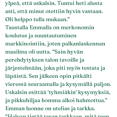
ylpeä, että uskalsin. Tuntui heti alusta
asti, että minut otettiin hyvin vastaan.
Oli helppo tulla mukaan.”
Taustalla Emmalla on merkonomin
koulutus ja suuntautuminen
markkinointiin, joten palkanlaskennan
maailma oli uutta. “Sain hyvän
perehdytyksen talon tavoille ja
järjestelmään, joka piti myös testata ja
läpäistä. Sen jälkeen opin pitkälti
vieressä seuraamalla ja kysymällä paljon.
Uskalsin esittää ‘tyhmiäkin’ kysymyksiä,
ja pikkuhiljaa homma alkoi hahmottua.”
Emman luonne on utelias ja tarkka.
“Haluan tietää tasan tarkkaan, mitä teen