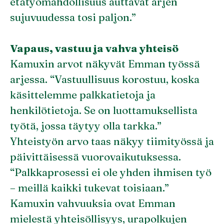
etätyömahdollisuus auttavat arjen
sujuvuudessa tosi paljon.”
Vapaus, vastuu ja vahva yhteisö
Kamuxin arvot näkyvät Emman työssä
arjessa. “Vastuullisuus korostuu, koska
käsittelemme palkkatietoja ja
henkilötietoja. Se on luottamuksellista
työtä, jossa täytyy olla tarkka.”
Yhteistyön arvo taas näkyy tiimityössä ja
päivittäisessä vuorovaikutuksessa.
“Palkkaprosessi ei ole yhden ihmisen työ
– meillä kaikki tukevat toisiaan.”
Kamuxin vahvuuksia ovat Emman
mielestä yhteisöllisyys, urapolkujen