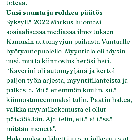
toteaa.
Uusi suunta ja rohkea päätös
Syksyllä 2022 Markus huomasi
sosiaalisessa mediassa ilmoituksen
Kamuxin automyyjän paikasta Vantaalle
hyötyautopuolelle. Myyntiala oli täysin
uusi, mutta kiinnostus heräsi heti.
“Kaverini oli automyyjänä ja kertoi
paljon työn arjesta, myyntitilanteista ja
palkasta. Mitä enemmän kuulin, sitä
kiinnostuneemmaksi tulin. Päätin hakea,
vaikka myyntikokemusta ei ollut
päivääkään. Ajattelin, että ei tässä
mitään menetä".
Hakemuksen lähettämisen jälkeen asiat