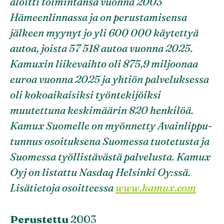
aloitti toimintansa vuonna 2003
Hämeenlinnassa ja on perustamisensa
jälkeen myynyt jo yli 600 000 käytettyä
autoa, joista 57 518 autoa vuonna 2025.
Kamuxin liikevaihto oli 875,9 miljoonaa
euroa vuonna 2025 ja yhtiön palveluksessa
oli kokoaikaisiksi työntekijöiksi
muutettuna keskimäärin 820 henkilöä.
Kamux Suomelle on myönnetty Avainlippu-
tunnus osoituksena Suomessa tuotetusta ja
Suomessa työllistävästä palvelusta. Kamux
Oyj on listattu Nasdaq Helsinki Oy:ssä.
Lisätietoja osoitteessa
www.kamux.com
Perustettu
2003