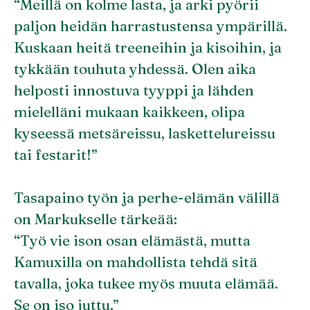
“Meillä on kolme lasta, ja arki pyörii
paljon heidän harrastustensa ympärillä.
Kuskaan heitä treeneihin ja kisoihin, ja
tykkään touhuta yhdessä. Olen aika
helposti innostuva tyyppi ja lähden
mielelläni mukaan kaikkeen, olipa
kyseessä metsäreissu, laskettelureissu
tai festarit!”
Tasapaino työn ja perhe-elämän välillä
on Markukselle tärkeää:
“Työ vie ison osan elämästä, mutta
Kamuxilla on mahdollista tehdä sitä
tavalla, joka tukee myös muuta elämää.
Se on iso juttu.”