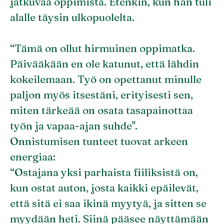
jatkuvaa oppimista. Etenkin, kun hän tuli
alalle täysin ulkopuolelta.
“Tämä on ollut hirmuinen oppimatka.
Päivääkään en ole katunut, että lähdin
kokeilemaan. Työ on opettanut minulle
paljon myös itsestäni, erityisesti sen,
miten tärkeää on osata tasapainottaa
työn ja vapaa-ajan suhde".
Onnistumisen tunteet tuovat arkeen
energiaa:
“Ostajana yksi parhaista fiiliksistä on,
kun ostat auton, josta kaikki epäilevät,
että sitä ei saa ikinä myytyä, ja sitten se
myydään heti. Siinä pääsee näyttämään